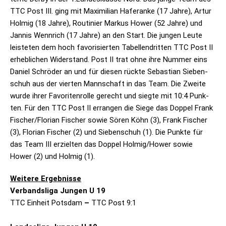
TTC Post III. ging mit Maxi­mi­lian Hafer­anke (17 Jahre), Artur
Hol­mig (18 Jahre), Rou­ti­nier Mar­kus Hower (52 Jahre) und
Jan­nis Wenn­rich (17 Jahre) an den Start. Die jun­gen Leute
leis­te­ten dem hoch favo­ri­sier­ten Tabel­len­drit­ten TTC Post II
erheb­li­chen Wider­stand. Post II trat ohne ihre Num­mer eins
Daniel Schrö­der an und für die­sen rückte Sebas­tian Sie­ben­
schuh aus der vier­ten Mann­schaft in das Team. Die Zweite
wurde ihrer Favo­ri­ten­rolle gerecht und siegte mit 10:4 Punk­
ten. Für den TTC Post II erran­gen die Siege das Dop­pel Frank
Fischer/Florian Fischer sowie Sören Köhn (3), Frank Fischer
(3), Flo­rian Fischer (2) und Sie­ben­schuh (1). Die Punkte für
das Team III erziel­ten das Dop­pel Holmig/Hower sowie
Hower (2) und Hol­mig (1).
Wei­tere Ergeb­nisse
Ver­bands­liga Jun­gen U 19
TTC Ein­heit Pots­dam
–
TTC Post 9:1