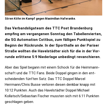
Sören Köhn im Kampf gegen Maximilian Haferanke.
Das Ver­bands­li­ga­team des TTC Post Bran­den­burg
emp­fing am ver­gan­ge­nen Sonn­tag den Tabel­len­vier­ten,
die SG Auto­ma­tion Cott­bus, zum fäl­li­gen Punkt­spiel zu
Beginn der Rück­runde. In der Sport­halle an der Pari­ser
Straße woll­ten die Havel­städ­ter sich für die in der Vor­
runde erlit­tene 5:9 Nie­der­lage unbe­dingt revanchieren.
Aber das Spiel begann mit einem Schock für die Heim­mann­
schaft und die TTC Fans. Beide Dop­pel gin­gen in den ent­
schei­den­den fünf­ten Satz. Das TTC Dop­pel Mar­cel
Herrmann/Chris Busse ver­lo­ren die­sen denk­bar knapp mit
10:12 Punk­ten. Auch das Havel­städ­ter Dop­pel Michael
Kollatsch/Sebastian Fischer muss­ten sich mit 6:11 Punk­ten
geschla­gen geben.