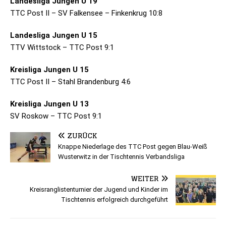
Lan­des­liga Jun­gen U 19
TTC Post II – SV Fal­ken­see – Fin­ken­krug 10:8
Lan­des­liga Jun­gen U 15
TTV Witt­stock – TTC Post 9:1
Kreis­liga Jun­gen U 15
TTC Post II – Stahl Bran­den­burg 4:6
Kreis­liga Jun­gen U 13
SV Ros­kow – TTC Post 9:1
ZURÜCK
Knappe Niederlage des TTC Post gegen Blau-Weiß
Wusterwitz in der Tischtennis Verbandsliga
WEITER
Kreisranglistenturnier der Jugend und Kinder im
Tischtennis erfolgreich durchgeführt