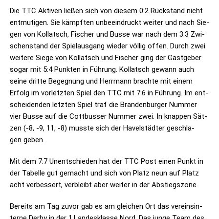
Die TTC Akti­ven lie­ßen sich von die­sem 0:2 Rück­stand nicht
ent­mu­ti­gen. Sie kämpf­ten unbe­ein­druckt wei­ter und nach Sie­
gen von Kol­latsch, Fischer und Busse war nach dem 3:3 Zwi­
schen­stand der Spiel­aus­gang wie­der völ­lig offen. Durch zwei
wei­tere Siege von Kol­latsch und Fischer ging der Gast­ge­ber
sogar mit 5:4 Punk­ten in Füh­rung. Kol­latsch gewann auch
seine dritte Begeg­nung und Herr­mann brachte mit einem
Erfolg im vor­letz­ten Spiel den TTC mit 7:6 in Füh­rung. Im ent­
schei­den­den letz­ten Spiel traf die Bran­den­bur­ger Num­mer
vier Busse auf die Cott­bus­ser Num­mer zwei. In knap­pen Sät­
zen (-8, ‑9, 11, ‑8) musste sich der Havel­städ­ter geschla­
gen geben.
Mit dem 7:7 Unent­schie­den hat der TTC Post einen Punkt in
der Tabelle gut gemacht und sich von Platz neun auf Platz
acht ver­bes­sert, ver­bleibt aber wei­ter in der Abstiegszone.
Bereits am Tag zuvor gab es am glei­chen Ort das ver­eins­in­
terne Derby in der 1.Landesklasse Nord. Das junge Team des