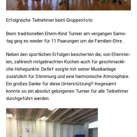
Erfolg­rei­che Teil­neh­mer beim Gruppenfoto
Beim tra­di­tio­nel­len Eltern-Kind Tur­nier am ver­gan­gen Sams­
tag ging es wie­der für 11 Paa­run­gen um die Familien-Ehre.
Neben den sport­li­chen Erfol­gen bescher­ten die, von Eltern­tei­
len, zahl­reich mit­ge­brach­ten Kuchen auch für geschmack­li­
che Höhe­punkte. Det­lef sorgte mit sei­ner Musik­an­lage
zusätz­lich für Stim­mung und eine har­mo­ni­sche Atmo­sphäre.
Ein gro­ßes Danke für diese Unter­stüt­zung!! Ins­ge­samt
konnte so ein abso­lut gelun­ge­nes Tur­nier für alle Teil­neh­mer
durch­ge­führt werden.