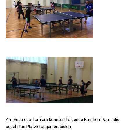
Am Ende des Tur­niers konn­ten fol­gende Fami­lien-Paare die
begehr­ten Plat­zie­run­gen erspielen.