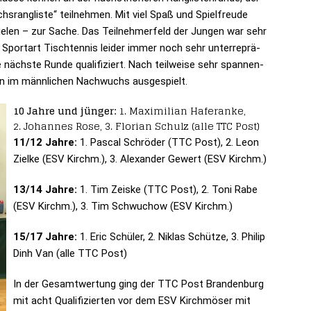
ichs­rangliste“ teil­neh­men. Mit viel Spaß und Spiel­freude
e­len – zur Sache. Das Teil­neh­mer­feld der Jun­gen war sehr
Sport­art Tisch­ten­nis lei­der immer noch sehr unter­re­prä­
ie nächste Runde qua­li­fi­ziert. Nach teil­weise sehr span­nen­
en im männ­li­chen Nach­wuchs ausgespielt.
10 Jahre und jün­ger:
1. Maxi­mi­lian Hafer­anke,
2. Johan­nes Rose, 3. Flo­rian Schulz (alle TTC Post)
11/12 Jahre:
1. Pas­cal Schrö­der (TTC Post), 2. Leon
Zielke (ESV Kirchm.), 3. Alex­an­der Gewert (ESV Kirchm.)
13/14 Jahre:
1. Tim Zei­ske (TTC Post), 2. Toni Rabe
(ESV Kirchm.), 3. Tim Schwuchow (ESV Kirchm.)
15/17 Jahre:
1. Eric Schü­ler, 2. Niklas Schütze, 3. Philip
Dinh Van (alle TTC Post)
In der Gesamt­wer­tung ging der TTC Post Branden­burg
mit acht Qua­li­fi­zier­ten vor dem ESV Kirch­möser mit