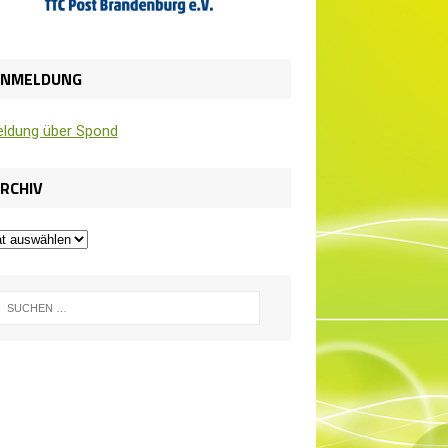
ANMELDUNG
l­dung über Spond
RCHIV