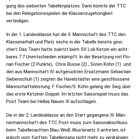
gung des sie­ben­ten Tabel­len­plat­zes. Dann könnte der TTC
bei den Rele­ga­ti­ons­spie­len die Klas­sen­zu­ge­hö­rig­keit
verteidigen.
In der 1. Lan­des­klasse hat die II. Mann­schaft des TTC den
Klas­sen­er­halt und Platz sechs in der Tabelle bereits gesi­
chert. Das Team hatte zuletzt beim SV Lok Ket­zin ein acht­
ba­res 7:7 Unent­schie­den erkämpft. In der Beset­zung mit Flo­
rian Fischer (2 Punkte), Chris Busse (2) , Sören Köhn (1) und
den aus Mann­schaft IV auf­ge­rück­ten Ersatz­mann Sebas­tian
Sie­ben­schuh (1) zeig­ten die Havel­städ­ter eine geschlos­sene
Mann­schafts­leis­tung. F. Fischer/S. Köhn gelang der Sieg über
das erste Ket­zi­ner Dop­pel. Im letz­ten Sai­son­spiel muss das
Post Team bei Hel­las Nauen III aufschlagen.
Die in der 2. Lan­des­klasse an den Start gegan­gene III. Män­
ner­mann­schaft des TTC Post muss zum Sai­son­ab­schluss
beim Tabel­len­ach­ten Blau-Weiß Wus­ter­witz II antre­ten, ist
jedoch vom fünf­ten Tabel­len­rang nicht mehr zu ver­drän­gen.