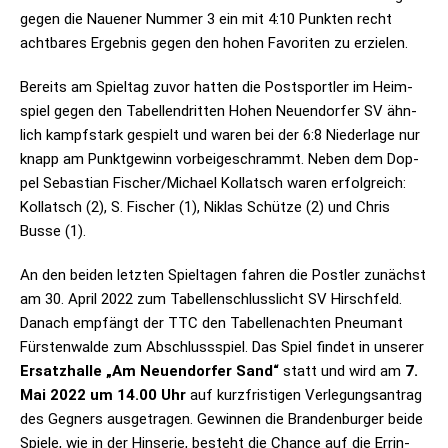
gegen die Naue­ner Num­mer 3 ein mit 4:10 Punk­ten recht
acht­ba­res Ergeb­nis gegen den hohen Favo­ri­ten zu erzielen.
Bereits am Spiel­tag zuvor hat­ten die Post­sport­ler im Heim­
spiel gegen den Tabel­len­drit­ten Hohen Neu­en­dor­fer SV ähn­
lich kampf­stark gespielt und waren bei der 6:8 Nie­der­lage nur
knapp am Punkt­ge­winn vor­bei­ge­schrammt. Neben dem Dop­
pel Sebas­tian Fischer/Michael Kol­latsch waren erfolg­reich:
Kol­latsch (2), S. Fischer (1), Niklas Schütze (2) und Chris
Busse (1).
An den bei­den letz­ten Spiel­ta­gen fah­ren die Post­ler zunächst
am 30. April 2022 zum Tabel­len­schluss­licht SV Hirsch­feld.
Danach emp­fängt der TTC den Tabel­len­ach­ten Pneu­mant
Fürs­ten­walde zum Abschluss­spiel. Das Spiel fin­det in unse­rer
Ersatz­halle „Am Neu­en­dor­fer Sand“
statt und wird am
7.
Mai 2022 um 14.00 Uhr
auf kurz­fris­ti­gen Ver­le­gungs­an­trag
des Geg­ners aus­ge­tra­gen. Gewin­nen die Bran­den­bur­ger beide
Spiele, wie in der Hin­se­rie, besteht die Chance auf die Errin­