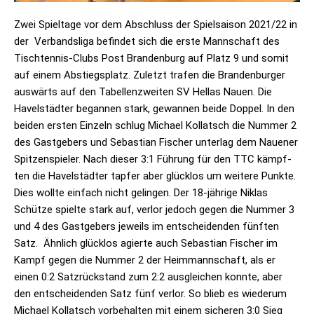
Zwei Spiel­tage vor dem Abschluss der Spiel­sai­son 2021/22 in
der Ver­bands­liga befin­det sich die erste Mann­schaft des
Tisch­ten­nis-Clubs Post Bran­den­burg auf Platz 9 und somit
auf einem Abstiegs­platz. Zuletzt tra­fen die Bran­den­bur­ger
aus­wärts auf den Tabel­len­zwei­ten SV Hel­las Nauen. Die
Havel­städ­ter began­nen stark, gewan­nen beide Dop­pel. In den
bei­den ers­ten Ein­zeln schlug Michael Kol­latsch die Num­mer 2
des Gast­ge­bers und Sebas­tian Fischer unter­lag dem Naue­ner
Spit­zen­spie­ler. Nach die­ser 3:1 Füh­rung für den TTC kämpf­
ten die Havel­städ­ter tap­fer aber glück­los um wei­tere Punkte.
Dies wollte ein­fach nicht gelin­gen. Der 18-jäh­rige Niklas
Schütze spielte stark auf, ver­lor jedoch gegen die Num­mer 3
und 4 des Gast­ge­bers jeweils im ent­schei­den­den fünf­ten
Satz. Ähn­lich glück­los agierte auch Sebas­tian Fischer im
Kampf gegen die Num­mer 2 der Heim­mann­schaft, als er
einen 0:2 Satz­rück­stand zum 2:2 aus­glei­chen konnte, aber
den ent­schei­den­den Satz fünf ver­lor. So blieb es wie­derum
Michael Kol­latsch vor­be­hal­ten mit einem siche­ren 3:0 Sieg