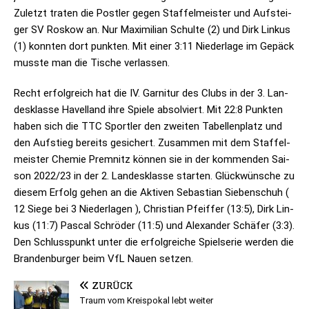
Zuletzt tra­ten die Post­ler gegen Staf­fel­meis­ter und Auf­stei­
ger SV Ros­kow an. Nur Maxi­mi­lian Schulte (2) und Dirk Lin­kus
(1) konn­ten dort punk­ten. Mit einer 3:11 Nie­der­lage im Gepäck
musste man die Tische verlassen.
Recht erfolg­reich hat die IV. Gar­ni­tur des Clubs in der 3. Lan­
des­klasse Havel­land ihre Spiele absol­viert. Mit 22:8 Punk­ten
haben sich die TTC Sport­ler den zwei­ten Tabel­len­platz und
den Auf­stieg bereits gesi­chert. Zusam­men mit dem Staf­fel­
meis­ter Che­mie Prem­nitz kön­nen sie in der kom­men­den Sai­
son 2022/23 in der 2. Lan­des­klasse star­ten. Glück­wün­sche zu
die­sem Erfolg gehen an die Akti­ven Sebas­tian Sie­ben­schuh (
12 Siege bei 3 Nie­der­la­gen ), Chris­tian Pfeif­fer (13:5), Dirk Lin­
kus (11:7) Pas­cal Schrö­der (11:5) und Alex­an­der Schä­fer (3:3).
Den Schluss­punkt unter die erfolg­rei­che Spiel­se­rie wer­den die
Bran­den­bur­ger beim VfL Nauen setzen.
ZURÜCK
Traum vom Kreispokal lebt weiter