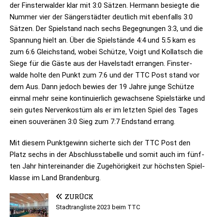
der Fins­ter­wal­der klar mit 3:0 Sät­zen. Her­mann besiegte die
Num­mer vier der Sän­ger­städ­ter deut­lich mit eben­falls 3:0
Sät­zen. Der Spiel­stand nach sechs Begeg­nun­gen 3:3, und die
Span­nung hielt an. Über die Spiel­stände 4:4 und 5:5 kam es
zum 6:6 Gleich­stand, wobei Schütze, Voigt und Kol­latsch die
Siege für die Gäste aus der Havel­stadt erran­gen. Fins­ter­
walde holte den Punkt zum 7:6 und der TTC Post stand vor
dem Aus. Dann jedoch bewies der 19 Jahre junge Schütze
ein­mal mehr seine kon­ti­nu­ier­lich gewach­sene Spiel­stärke und
sein gutes Ner­ven­kos­tüm als er im letz­ten Spiel des Tages
einen sou­ve­rä­nen 3:0 Sieg zum 7:7 End­stand errang.
Mit die­sem Punkt­ge­winn sicherte sich der TTC Post den
Platz sechs in der Abschluss­ta­belle und somit auch im fünf­
ten Jahr hin­ter­ein­an­der die Zuge­hö­rig­keit zur höchs­ten Spiel­
klasse im Land Brandenburg.
ZURÜCK
Stadtrangliste 2023 beim TTC