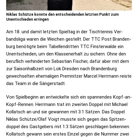
Niklas Schütze konnte den entscheidenden letzten Punkt zum
Unentschieden erringen
Am 18. und damit letz­ten Spiel­tag in der Tisch­ten­nis Ver­
bands­liga waren die Wei­chen gestellt. Der TTC Post Bran­den­
burg benö­tigte beim Tabel­len­drit­ten TTC Fins­ter­walde ein
Unent­schie­den, um den Klas­sen­er­halt zu sichern. Ohne den
beruf­lich ver­hin­der­ten Sebas­tian Fischer, dafür aber mit dem
zur Sai­son­halb­zeit von Lok Dres­den nach Bran­den­burg
gewech­sel­ten ehe­ma­li­gen Prem­nit­zer Mar­cel Herr­mann reiste
das Team in die Sängerstadt.
Von Spiel­be­ginn an ent­wi­ckelte sich ein span­nen­des Kopf-an-
Kopf-Ren­nen. Herr­mann trat im zwei­ten Dop­pel mit Michael
Kol­latsch an und sie gewan­nen mit 3:1 Sät­zen. Das Dop­pel
Niklas Schütze/Olaf Voigt musste sich gegen das Spit­zen­
dop­pel des Gast­ge­bers mit 1:3 Sät­zen geschla­gen beken­nen.
Kol­latsch gewann sein ers­tes Ein­zel gegen die Num­mer zwei