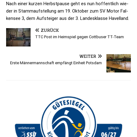
Nach einer kur­zen Herbst­pause geht es nun hof­fent­lich wie­
der in Stamm­auf­stel­lung am 19. Okto­ber zum SV Motor Fal­
ken­see 3, dem Auf­stei­ger aus der 3. Lan­des­klasse Havelland.
ZURÜCK
TTC Post im Heimspiel gegen Cottbuser TT-Team
WEITER
Erste Männermannschaft empfängt Einheit Potsdam