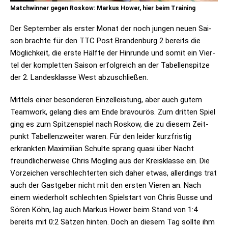
Matchwinner gegen Roskow: Markus Hower, hier beim Training
Der Sep­tem­ber als ers­ter Monat der noch jun­gen neuen Sai­
son brachte für den TTC Post Bran­den­burg 2 bereits die
Mög­lich­keit, die erste Hälfte der Hin­runde und somit ein Vier­
tel der kom­plet­ten Sai­son erfolg­reich an der Tabel­len­spitze
der 2. Lan­des­klasse West abzuschließen.
Mit­tels einer beson­de­ren Ein­zel­leis­tung, aber auch gutem
Team­work, gelang dies am Ende bra­vou­rös. Zum drit­ten Spiel
ging es zum Spit­zen­spiel nach Ros­kow, die zu die­sem Zeit­
punkt Tabel­len­zwei­ter waren. Für den lei­der kurz­fris­tig
erkrank­ten Maxi­mi­lian Schulte sprang quasi über Nacht
freund­li­cher­weise Chris Mög­ling aus der Kreis­klasse ein. Die
Vor­zei­chen ver­schlech­ter­ten sich daher etwas, aller­dings trat
auch der Gast­ge­ber nicht mit den ers­ten Vie­ren an. Nach
einem wie­der­holt schlech­ten Spiel­start von Chris Busse und
Sören Köhn, lag auch Mar­kus Hower beim Stand von 1:4
bereits mit 0:2 Sät­zen hin­ten. Doch an die­sem Tag sollte ihm