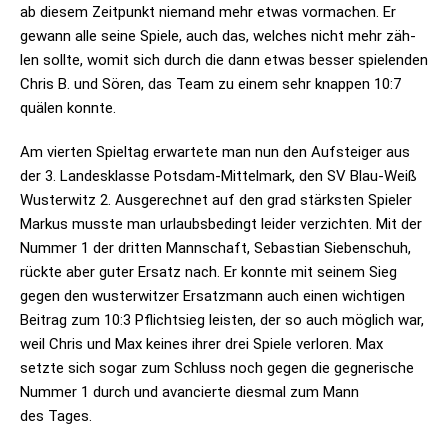
ab die­sem Zeit­punkt nie­mand mehr etwas vor­ma­chen. Er
gewann alle seine Spiele, auch das, wel­ches nicht mehr zäh­
len sollte, womit sich durch die dann etwas bes­ser spie­len­den
Chris B. und Sören, das Team zu einem sehr knap­pen 10:7
quä­len konnte.
Am vier­ten Spiel­tag erwar­tete man nun den Auf­stei­ger aus
der 3. Lan­des­klasse Pots­dam-Mit­tel­mark, den SV Blau-Weiß
Wus­ter­witz 2. Aus­ge­rech­net auf den grad stärks­ten Spie­ler
Mar­kus musste man urlaubs­be­dingt lei­der ver­zich­ten. Mit der
Num­mer 1 der drit­ten Mann­schaft, Sebas­tian Sie­ben­schuh,
rückte aber guter Ersatz nach. Er konnte mit sei­nem Sieg
gegen den wus­ter­wit­zer Ersatz­mann auch einen wich­ti­gen
Bei­trag zum 10:3 Pflicht­sieg leis­ten, der so auch mög­lich war,
weil Chris und Max kei­nes ihrer drei Spiele ver­lo­ren. Max
setzte sich sogar zum Schluss noch gegen die geg­ne­ri­sche
Num­mer 1 durch und avan­cierte dies­mal zum Mann
des Tages.