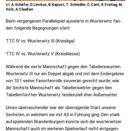
v.l. A.Schäfer, D.Linckus, B.Kapust, T. Schindler, C.Cant, K.Freitag, M.
Holz, A.Claaßen
Beim ver­gan­ge­nen Par­al­lel­spiel aus­wärts in Wus­ter­witz fan­
den fol­gende Begeg­nun­gen statt:
TTC IV vs. Wus­ter­witz III (Kreis­liga)
TTC IV vs. Wus­ter­witz V (Kreis­klasse)
Wäh­rend die vierte Mann­schaft gegen den Tabel­len­neun­ten
Wus­ter­witz III nur ein Dop­pel abgab und mit dem End­ergeb­nis
von 10:1 sei­ner Favo­ri­ten­rolle sou­ve­rän gerecht wurde, war
die Sechste Mann­schaft als Tabel­len­sieb­ter gegen den
Tabel­len­fünf­ten Wus­ter­witz ten­den­zi­ell eher Außenseiter.
Umso über­ra­schen­der war der über­ra­gende Start unse­rer
Sechs­ten, in wel­chem sie mit 4:0 in Füh­rung ging. Den stark
auf­spie­len­den Bran­den­bur­gern konnte sich die wus­ter­wit­zer
Mann­schaft auch im wei­te­ren Spiel­ver­lauf nicht ent­ge­gen­