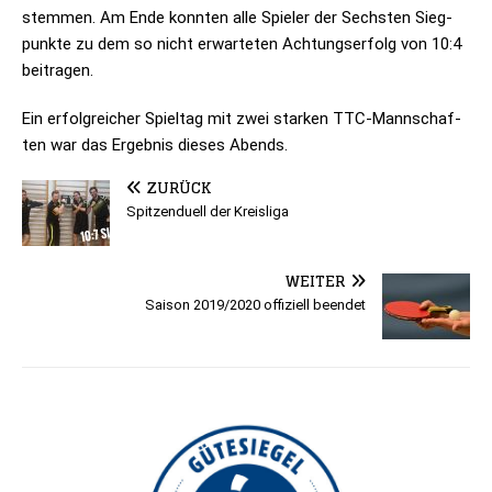
stem­men. Am Ende konn­ten alle Spie­ler der Sechs­ten Sieg­
punkte zu dem so nicht erwar­te­ten Ach­tungs­er­folg von 10:4
beitragen.
Ein erfolg­rei­cher Spiel­tag mit zwei star­ken TTC-Mann­schaf­
ten war das Ergeb­nis die­ses Abends.
ZURÜCK
Spitzenduell der Kreisliga
WEITER
Saison 2019/2020 offiziell beendet