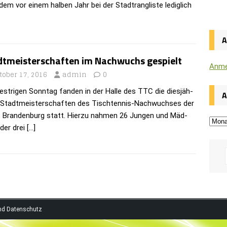
dem vor einem hal­ben Jahr bei der Stadt­rang­liste ledig­lich
dtmeisterschaften im Nachwuchs gespielt
Anme
tober 17, 2016
admin
0
st­ri­gen Sonn­tag fan­den in der Halle des TTC die dies­jäh­
A
 Stadt­meis­ter­schaf­ten des Tisch­­ten­­nis-Nach­­wuch­­ses der
 Bran­den­burg statt. Hierzu nah­men 26 Jun­gen und Mäd­
der drei
[…]
nd Datenschutz