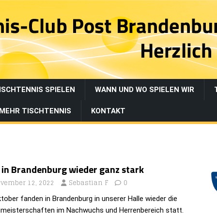
ISCHTENNIS SPIELEN
WANN UND WO SPIELEN WIR
MEHR TISCHTENNIS
KONTAKT
 in Brandenburg wieder ganz stark
vember 12, 2022
Sebastian F
0
to­ber fan­den in Bran­den­burg in unse­rer Halle wie­der die
­meis­ter­schaf­ten im Nach­wuchs und Her­ren­be­reich statt.