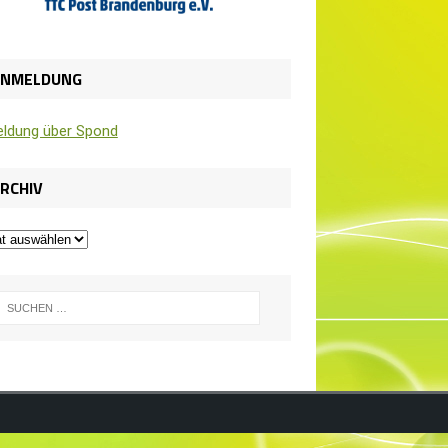
ANMELDUNG
l­dung über Spond
RCHIV