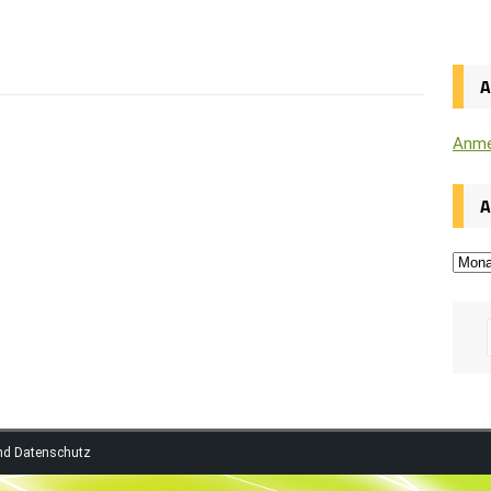
Anme
A
nd Datenschutz