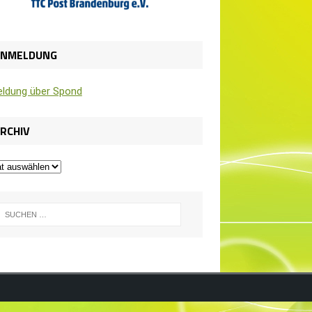
ANMELDUNG
l­dung über Spond
RCHIV